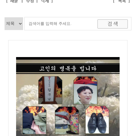
[
새글
|
수정
|
삭제
]
[
목록
]