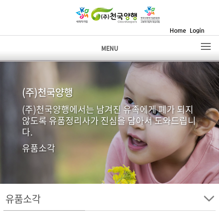
Home
Login
MENU
(주)천국양행
(주)천국양행에서는 남겨진 유족에게 폐가 되지
않도록 유품정리사가 진심을 담아서 도와드립니
다.
유품소각
유품소각