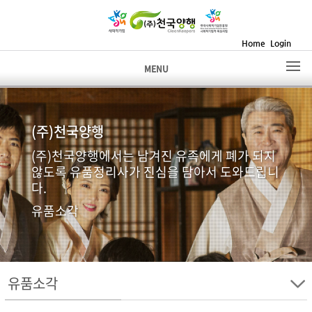
Home
Login
MENU
(주)천국양행
(주)천국양행에서는 남겨진 유족에게 폐가 되지
않도록 유품정리사가 진심을 담아서 도와드립니
다.
유품소각
유품소각