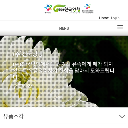
Home
Login
MENU
(주)천국양행
(주)천국양행에서는 남겨진 유족에게 폐가 되지
않도록 유품정리사가 진심을 담아서 도와드립니
다.
유품소각
유품소각