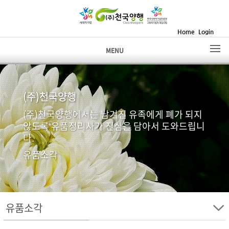
Home
Login
MENU
(주)천국양행
(주)천국양행에서는 남겨진 유족에게 폐가 되지
않도록 유품정리사가 진심을 담아서 도와드립니
다.
유품소각
유품소각