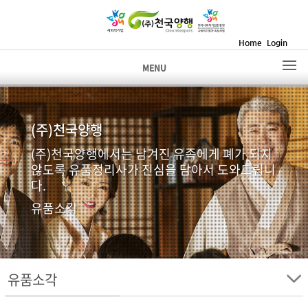
Home
Login
MENU
(주)천국양행
(주)천국양행에서는 남겨진 유족에게 폐가 되지
않도록 유품정리사가 진심을 담아서 도와드립니
다.
유품소각
유품소각