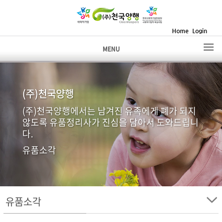
Home
Login
MENU
(주)천국양행
(주)천국양행에서는 남겨진 유족에게 폐가 되지
않도록 유품정리사가 진심을 담아서 도와드립니
다.
유품소각
유품소각